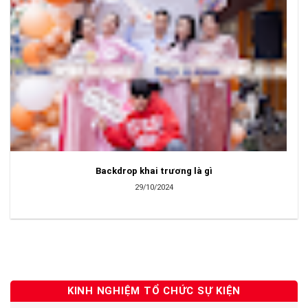
Backdrop khai trương là gì
29/10/2024
KINH NGHIỆM TỔ CHỨC SỰ KIỆN