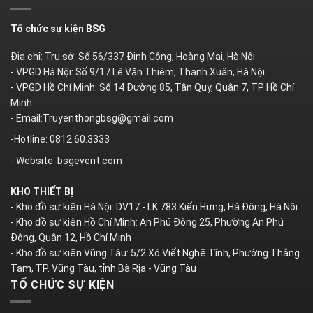
Tổ chức sự kiện BSG
Địa chỉ: Trụ sở: Số 56/337 Định Công, Hoàng Mai, Hà Nội
- VPGD Hà Nội: Số 9/17 Lê Văn Thiêm, Thanh Xuân, Hà Nội
- VPGD Hồ Chí Minh: Số 14 Đường 85, Tân Quy, Quận 7, TP Hồ Chí
Minh
- Email:Truyenthongbsg@gmail.com
-Hotline: 0812.60.3333
- Website: bsgevent.com
KHO THIẾT BỊ
- Kho đồ sự kiện Hà Nội: DV17 - LK 783 Kiến Hưng, Hà Đông, Hà Nội.
- Kho đồ sự kiện Hồ Chí Minh: An Phú Đông 25, Phường An Phú
Đông, Quận 12, Hồ Chí Minh
- Kho đồ sự kiện Vũng Tàu: 5/2 Xô Viết Nghệ Tĩnh, Phường Thắng
Tam, TP. Vũng Tàu, tỉnh Bà Rịa - Vũng Tàu
TỔ CHỨC SỰ KIỆN