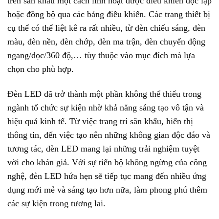
trên sân khấu một cách linh hoạt được điều khiển độc lập
hoặc đồng bộ qua các bảng điều khiển. Các trang thiết bị
cụ thể có thể liệt kê ra rất nhiều, từ đèn chiếu sáng, đèn
màu, đèn nền, đèn chớp, đèn ma trận, đèn chuyển động
ngang/dọc/360 độ,… tùy thuộc vào mục đích mà lựa
chọn cho phù hợp.
Đèn LED đã trở thành một phần không thể thiếu trong
ngành tổ chức sự kiện nhờ khả năng sáng tạo vô tận và
hiệu quả kinh tế. Từ việc trang trí sân khấu, hiển thị
thông tin, đến việc tạo nên những không gian độc đáo và
tương tác, đèn LED mang lại những trải nghiệm tuyệt
vời cho khán giả. Với sự tiến bộ không ngừng của công
nghệ, đèn LED hứa hẹn sẽ tiếp tục mang đến nhiều ứng
dụng mới mẻ và sáng tạo hơn nữa, làm phong phú thêm
các sự kiện trong tương lai.