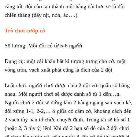
càng tốt, đội nào tạo thành một hàng dài hơn sẽ là đội
chiến thắng (dây nịt, nón, áo….)
Trò chơi cướp cờ
Số lượng: Mỗi đội có từ 5-6 người
Dụng cụ: một cái khăn bất kì tượng trưng cho cờ, một
vòng tròn, vạch xuất phát cũng là đích của 2 đội
Luật chơi: người chơi được chia 2 đội với quân số bằng
nhau. Mỗi người chơi sẽ được đánh số từ 1 đến…n.
Người chơi 2 đội sẽ đứng làm 2 hàng ngang sau vạch kẻ,
đối xứng 1-1, 2-2,… ở giữa có cắm cờ, khoảng cách đến
2 vạch tùy ban tổ chức chuyết định. Trọng tài sẽ hô số 1
(hoặc 2, 3 tùy ý) lên! Khi đó 2 bạn số đó của 2 đội chơi
sẽ chạy lên cướp cờ, nếu người A lấy cờ thì thì người B