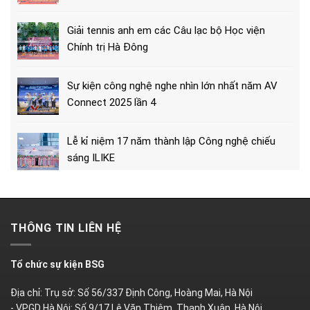
Giải tennis anh em các Câu lạc bộ Học viện
Chính trị Hà Đông
Sự kiện công nghệ nghe nhìn lớn nhất năm AV
Connect 2025 lần 4
Lễ kỉ niệm 17 năm thành lập Công nghệ chiếu
sáng ILIKE
THÔNG TIN LIÊN HỆ
Tổ chức sự kiện BSG
Địa chỉ: Trụ sở: Số 56/337 Định Công, Hoàng Mai, Hà Nội
- VPGD Hà Nội: Số 9/17 Lê Văn Thiêm, Thanh Xuân, Hà Nội