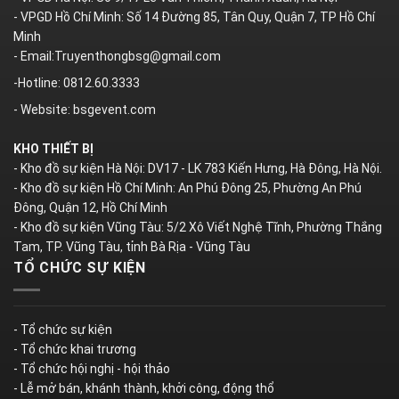
- VPGD Hồ Chí Minh: Số 14 Đường 85, Tân Quy, Quận 7, TP Hồ Chí
Minh
- Email:Truyenthongbsg@gmail.com
-Hotline: 0812.60.3333
- Website: bsgevent.com
KHO THIẾT BỊ
- Kho đồ sự kiện Hà Nội: DV17 - LK 783 Kiến Hưng, Hà Đông, Hà Nội.
- Kho đồ sự kiện Hồ Chí Minh: An Phú Đông 25, Phường An Phú
Đông, Quận 12, Hồ Chí Minh
- Kho đồ sự kiện Vũng Tàu: 5/2 Xô Viết Nghệ Tĩnh, Phường Thắng
Tam, TP. Vũng Tàu, tỉnh Bà Rịa - Vũng Tàu
TỔ CHỨC SỰ KIỆN
- Tổ chức sự kiện
- Tổ chức khai trương
- Tổ chức hội nghị - hội thảo
- Lễ mở bán, khánh thành, khởi công, động thổ