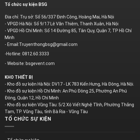
Tổ chức sự kiện BSG
Địa chỉ: Trụ sở: Số 56/337 Định Công, Hoàng Mai, Hà Nội
- VPGD Hà Nội: Số 9/17 Lê Văn Thiêm, Thanh Xuân, Hà Nội
- VPGD Hồ Chí Minh: Số 14 Đường 85, Tân Quy, Quận 7, TP Hồ Chí
Minh
- Email:Truyenthongbsg@gmail.com
-Hotline: 0812.60.3333
- Website: bsgevent.com
KHO THIẾT BỊ
- Kho đồ sự kiện Hà Nội: DV17 - LK 783 Kiến Hưng, Hà Đông, Hà Nội.
- Kho đồ sự kiện Hồ Chí Minh: An Phú Đông 25, Phường An Phú
Đông, Quận 12, Hồ Chí Minh
- Kho đồ sự kiện Vũng Tàu: 5/2 Xô Viết Nghệ Tĩnh, Phường Thắng
Tam, TP. Vũng Tàu, tỉnh Bà Rịa - Vũng Tàu
TỔ CHỨC SỰ KIỆN