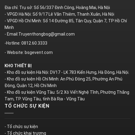
Địa chỉ: Trụ sở: Số 56/337 Định Công, Hoàng Mai, Hà Nội
- VPGD Hà Nội: Số 9/17 Lê Văn Thiêm, Thanh Xuân, Hà Nội
- VPGD Hồ Chí Minh: Số 14 Đường 85, Tân Quy, Quận 7, TP Hồ Chí
Minh
- Email:Truyenthongbsg@gmail.com
-Hotline: 0812.60.3333
- Website: bsgevent.com
KHO THIẾT BỊ
- Kho đồ sự kiện Hà Nội: DV17 - LK 783 Kiến Hưng, Hà Đông, Hà Nội.
- Kho đồ sự kiện Hồ Chí Minh: An Phú Đông 25, Phường An Phú
Đông, Quận 12, Hồ Chí Minh
- Kho đồ sự kiện Vũng Tàu: 5/2 Xô Viết Nghệ Tĩnh, Phường Thắng
Tam, TP. Vũng Tàu, tỉnh Bà Rịa - Vũng Tàu
TỔ CHỨC SỰ KIỆN
- Tổ chức sự kiện
- Tổ chức khai trương