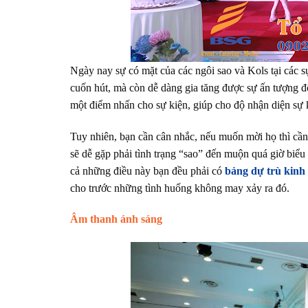
Ngày nay sự có mặt của các ngôi sao và Kols tại các 
cuốn hút, mà còn dễ dàng gia tăng được sự ấn tượng đố
một điểm nhấn cho sự kiện, giúp cho độ nhận diện sự
Tuy nhiên, bạn cần cân nhắc, nếu muốn mời họ thì cần 
sẽ dễ gặp phải tình trạng “sao” đến muộn quá giờ biểu
cả những điều này bạn đều phải có
bảng dự trù kinh
cho trước những tình huống không may xảy ra đó.
Âm thanh ánh sáng