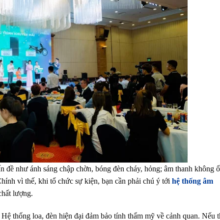
vấn đề như ánh sáng chập chờn, bóng đèn cháy, hỏng; âm thanh không 
hính vì thế, khi tổ chức sự kiện, bạn cần phải chú ý tới
hệ thống âm
 chất lượng.
. Hệ thống loa, đèn hiện đại đảm bảo tính thẩm mỹ về cảnh quan. Nếu 