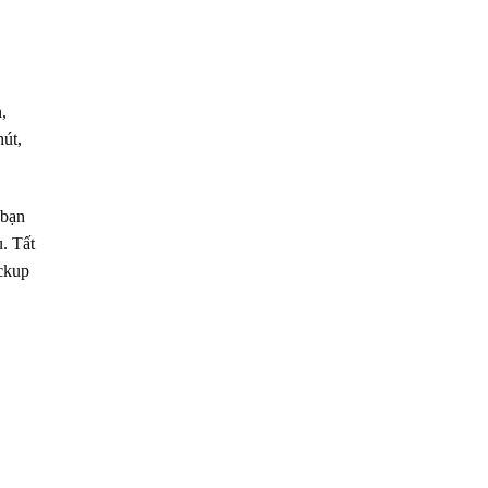
,
hút,
 bạn
. Tất
ackup