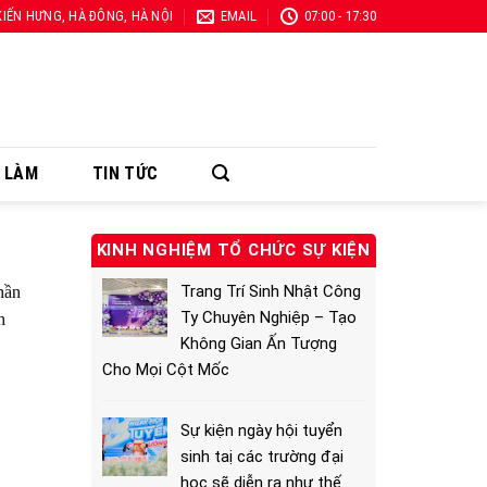
 KIẾN HƯNG, HÀ ĐÔNG, HÀ NỘI
EMAIL
07:00 - 17:30
Ã LÀM
TIN TỨC
KINH NGHIỆM TỔ CHỨC SỰ KIỆN
Trang Trí Sinh Nhật Công
hần
Ty Chuyên Nghiệp – Tạo
h
Không Gian Ấn Tượng
Cho Mọi Cột Mốc
Sự kiện ngày hội tuyển
sinh taị các trường đại
học sẽ diễn ra như thế