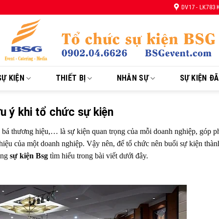
DV17 - LK783
Ự KIỆN
THIẾT BỊ
NHÂN SỰ
SỰ KIỆN Đ
u ý khi tổ chức sự kiện
ng bá thương hiệu,… là sự kiện quan trọng của mỗi doanh nghiệp, góp p
hiệu của một doanh nghiệp. Vậy nên, để tổ chức nên buổi sự kiện thàn
ùng
sự kiện Bsg
tìm hiểu trong bài viết dưới đây.