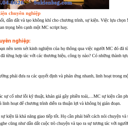
kiện chuyên nghiệp
phối, dẫn dắt và tạo không khí cho chương trình, sự kiện. Việc lựa chọ
quan trọng bên cạnh một MC script hay.
huyên nghiệp:
 bạn nên xem xét kinh nghiệm của họ thông qua việc người MC đó đã t
, đã từng hợp tác với các thương hiệu, công ty nào? Có những thành tựu
ờng phải đưa ra các quyết định và phản ứng nhanh, linh hoạt trong mộ
các sự cố như lỗi kỹ thuật, khán giả gây phiền toái,…MC sự kiện cần phả
 linh hoạt để chương trình diễn ra thuận lợi và không bị gián đoạn.
 kiện là khả năng giao tiếp tốt. Họ cần phải biết cách nói chuyện và 
 nghe cũng như dẫn dắt cuộc trò chuyện và tạo ra sự tương tác với ngườ