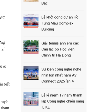
Bắc
Lễ khởi công dự án Hồ
n MC
Tùng Mậu Complex
Building
ừng
Giải tennis anh em các
 gì
Câu lạc bộ Học viện
Chính trị Hà Đông
t số
Sự kiện công nghệ nghe
nhìn lớn nhất năm AV
Connect 2025 lần 4
i biết
Lễ kỉ niệm 17 năm thành
lập Công nghệ chiếu sáng
truyền
ILIKE
i tham