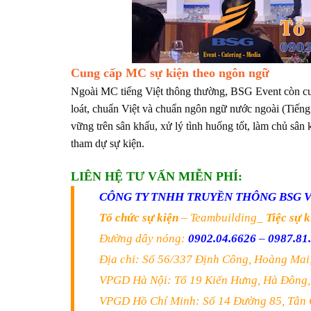
Cung cấp MC sự kiện theo ngôn ngữ
Ngoài MC tiếng Việt thông thường, BSG Event còn cu
loát, chuẩn Việt và chuẩn ngôn ngữ nước ngoài (Tiếng
vững trên sân khấu, xử lý tình huống tốt, làm chủ sân
tham dự sự kiện.
LIÊN HỆ TƯ VẤN MIỄN PHÍ:
CÔNG TY TNHH TRUYỀN THÔNG BSG 
Tổ chức sự kiện
– Teambuilding_
Tiệc sự k
Đường dây nóng:
0902.04.6626
–
0987.81
Địa chỉ: Số 56/337 Định Công, Hoàng Mai
VPGD Hà Nội: Tổ 19 Kiến Hưng, Hà Đông,
VPGD Hồ Chí Minh: Số 14 Đường 85, Tân 