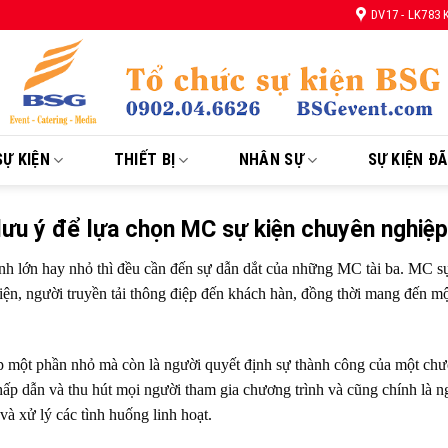
DV17 - LK783
Ự KIỆN
THIẾT BỊ
NHÂN SỰ
SỰ KIỆN Đ
lưu ý để lựa chọn MC sự kiện chuyên nghiệ
ình lớn hay nhỏ thì đều cần đến sự dẫn dắt của những MC tài ba. MC s
iện, người truyền tải thông điệp đến khách hàn, đồng thời mang đến mộ
p một phần nhỏ mà còn là người quyết định sự thành công của một ch
hấp dẫn và thu hút mọi người tham gia chương trình và cũng chính là n
và xử lý các tình huống linh hoạt.