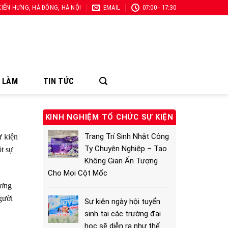
 KIẾN HƯNG, HÀ ĐÔNG, HÀ NỘI
EMAIL
07:00 - 17:30
Ã LÀM
TIN TỨC
p
KINH NGHIỆM TỔ CHỨC SỰ KIỆN
Trang Trí Sinh Nhật Công
ự kiện
Ty Chuyên Nghiệp – Tạo
t sự
Không Gian Ấn Tượng
Cho Mọi Cột Mốc
ương
gười
Sự kiện ngày hội tuyển
sinh taị các trường đại
học sẽ diễn ra như thế