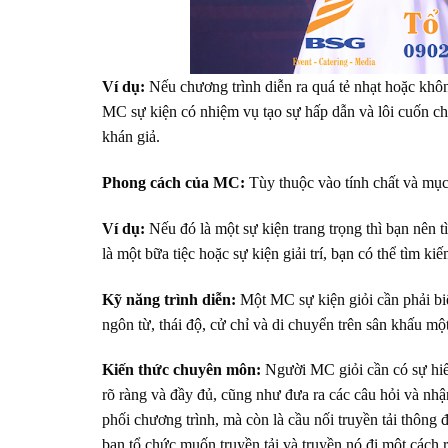
Ví dụ:
Nếu chương trình diễn ra quá tẻ nhạt hoặc khôn
MC sự kiện có nhiệm vụ tạo sự hấp dẫn và lôi cuốn cho
khán giả.
Phong cách của MC:
Tùy thuộc vào tính chất và mục
Ví dụ:
Nếu đó là một sự kiện trang trọng thì bạn nên
là một bữa tiệc hoặc sự kiện giải trí, bạn có thể tìm 
Kỹ năng trình diễn:
Một MC sự kiện giỏi cần phải biế
ngôn từ, thái độ, cử chỉ và di chuyển trên sân khấu mộ
Kiến thức chuyên môn:
Người MC giỏi cần có sự hiểu
rõ ràng và đầy đủ, cũng như đưa ra các câu hỏi và nhậ
phối chương trình, mà còn là cầu nối truyền tải thông
ban tổ chức muốn truyền tải và truyền nó đi một cách r