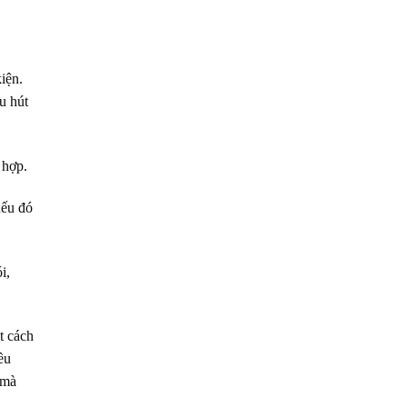
iện.
u hút
 hợp.
nếu đó
i,
t cách
ều
 mà