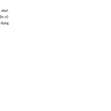
g như:
ện có
ử dụng