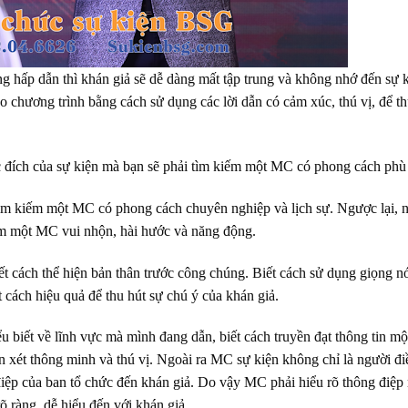
g hấp dẫn thì khán giả sẽ dễ dàng mất tập trung và không nhớ đến sự k
 chương trình bằng cách sử dụng các lời dẫn có cảm xúc, thú vị, để th
 đích của sự kiện mà bạn sẽ phải tìm kiếm một MC có phong cách phù
 tìm kiếm một MC có phong cách chuyên nghiệp và lịch sự. Ngược lại, 
kiếm một MC vui nhộn, hài hước và năng động.
t cách thể hiện bản thân trước công chúng. Biết cách sử dụng giọng nó
t cách hiệu quả để thu hút sự chú ý của khán giả.
 biết về lĩnh vực mà mình đang dẫn, biết cách truyền đạt thông tin mộ
n xét thông minh và thú vị. Ngoài ra MC sự kiện không chỉ là người đi
 điệp của ban tổ chức đến khán giả. Do vậy MC phải hiểu rõ thông điệp
õ ràng, dễ hiểu đến với khán giả.