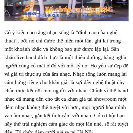
Có ý kiến cho rằng nhạc sống là “đỉnh cao của nghệ
thuật”, bởi nó chỉ được thể hiện một lần, ghi lại trong
một khoảnh khắc và không bao giờ được lặp lại. Sân
khấu live band đích thực là một thiên đường, hàng nghìn
người cùng có mặt ở đó với một lý do: Họ yêu sự đẹp đẽ
và giá trị thực sự của âm nhạc. Nhạc sống luôn mang lại
cảm hứng riêng cho khán giả, là sợi dây nghệ thuật đầy
chân thực kết nối mọi người với nhau. Chính vì thế band
nhạc đã mang đến cho tất cả khán giả tại showroom một
đêm nhạc không thể tuyệt vời hơn, mọi người hòa mình
vào âm nhạc, gắn kết tình cảm với nhau. Có cơ hội bạn
hãy thử trải nghiệm cảm giác đó một lần nhé, sẽ rất tuyệt
đấy! Tổ chức đám cưới giá rẻ tại Hà Nội