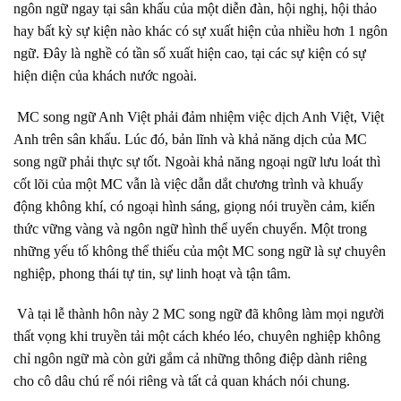
ngôn ngữ ngay tại sân khấu của một diễn đàn, hội nghị, hội thảo
hay bất kỳ sự kiện nào khác có sự xuất hiện của nhiều hơn 1 ngôn
ngữ. Đây là nghề có tần số xuất hiện cao, tại các sự kiện có sự
hiện diện của khách nước ngoài.
MC song ngữ Anh Việt phải đảm nhiệm việc dịch Anh Việt, Việt
Anh trên sân khấu. Lúc đó, bản lĩnh và khả năng dịch của MC
song ngữ phải thực sự tốt. Ngoài khả năng ngoại ngữ lưu loát thì
cốt lõi của một MC vẫn là việc dẫn dắt chương trình và khuấy
động không khí, có ngoại hình sáng, giọng nói truyền cảm, kiến
thức vững vàng và ngôn ngữ hình thể uyển chuyển. Một trong
những yếu tố không thể thiếu của một MC song ngữ là sự chuyên
nghiệp, phong thái tự tin, sự linh hoạt và tận tâm.
Và tại lễ thành hôn này 2 MC song ngữ đã không làm mọi người
thất vọng khi truyền tải một cách khéo léo, chuyên nghiệp không
chỉ ngôn ngữ mà còn gửi gắm cả những thông điệp dành riêng
cho cô dâu chú rể nói riêng và tất cả quan khách nói chung.