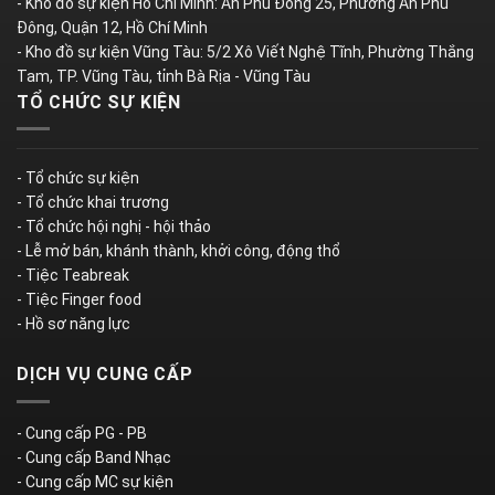
- Kho đồ sự kiện Hồ Chí Minh: An Phú Đông 25, Phường An Phú
Đông, Quận 12, Hồ Chí Minh
- Kho đồ sự kiện Vũng Tàu: 5/2 Xô Viết Nghệ Tĩnh, Phường Thắng
Tam, TP. Vũng Tàu, tỉnh Bà Rịa - Vũng Tàu
TỔ CHỨC SỰ KIỆN
- Tổ chức sự kiện
- Tổ chức khai trương
- Tổ chức hội nghị - hội thảo
- Lễ mở bán, khánh thành, khởi công, động thổ
- Tiệc Teabreak
- Tiệc Finger food
- Hồ sơ năng lực
DỊCH VỤ CUNG CẤP
- Cung cấp PG - PB
- Cung cấp Band Nhạc
- Cung cấp MC sự kiện