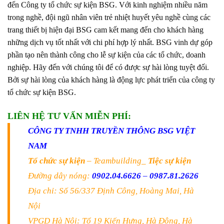
đến Công ty tổ chức sự kiện BSG. Với kinh nghiệm nhiều năm
trong nghề, đội ngũ nhân viên trẻ nhiệt huyết yêu nghề cùng các
trang thiết bị hiện đại BSG cam kết mang đến cho khách hàng
những dịch vụ tốt nhất với chi phí hợp lý nhất. BSG vinh dự góp
phần tạo nên thành công cho lễ sự kiện của các tổ chức, doanh
nghiệp. Hãy đến với chúng tôi để có được sự hài lòng tuyệt đối.
Bởi sự hài lòng của khách hàng là động lực phát triển của công ty
tổ chức sự kiện BSG.
LIÊN HỆ TƯ VẤN MIỄN PHÍ:
CÔNG TY TNHH TRUYỀN THÔNG BSG VIỆT
NAM
Tổ chức sự kiện
– Teambuilding_
Tiệc sự kiện
Đường dây nóng:
0902.04.6626
–
0987.81.2626
Địa chỉ: Số 56/337 Định Công, Hoàng Mai, Hà
Nội
VPGD Hà Nội: Tổ 19 Kiến Hưng, Hà Đông, Hà