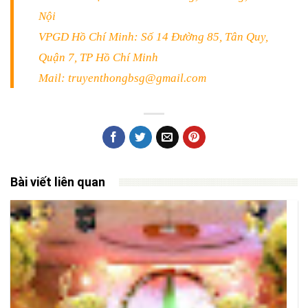
Nội
VPGD Hồ Chí Minh: Số 14 Đường 85, Tân Quy,
Quận 7, TP Hồ Chí Minh
Mail: truyenthongbsg@gmail.com
Bài viết liên quan