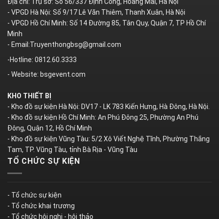
Địa chỉ: Trụ sở: Số 56/337 Định Công, Hoàng Mai, Hà Nội
- VPGD Hà Nội: Số 9/17 Lê Văn Thiêm, Thanh Xuân, Hà Nội
- VPGD Hồ Chí Minh: Số 14 Đường 85, Tân Quy, Quận 7, TP Hồ Chí
Minh
- Email:Truyenthongbsg@gmail.com
-Hotline: 0812.60.3333
- Website: bsgevent.com
KHO THIẾT BỊ
- Kho đồ sự kiện Hà Nội: DV17 - LK 783 Kiến Hưng, Hà Đông, Hà Nội.
- Kho đồ sự kiện Hồ Chí Minh: An Phú Đông 25, Phường An Phú
Đông, Quận 12, Hồ Chí Minh
- Kho đồ sự kiện Vũng Tàu: 5/2 Xô Viết Nghệ Tĩnh, Phường Thắng
Tam, TP. Vũng Tàu, tỉnh Bà Rịa - Vũng Tàu
TỔ CHỨC SỰ KIỆN
- Tổ chức sự kiện
- Tổ chức khai trương
- Tổ chức hội nghị - hội thảo