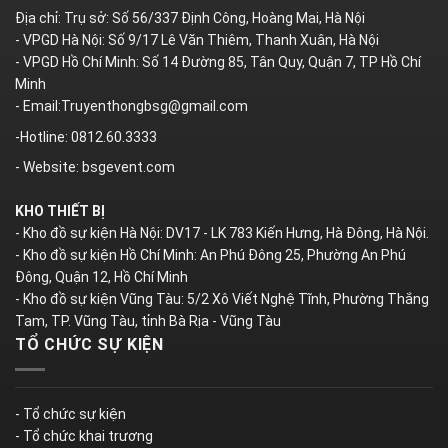
Địa chỉ: Trụ sở: Số 56/337 Định Công, Hoàng Mai, Hà Nội
- VPGD Hà Nội: Số 9/17 Lê Văn Thiêm, Thanh Xuân, Hà Nội
- VPGD Hồ Chí Minh: Số 14 Đường 85, Tân Quy, Quận 7, TP Hồ Chí
Minh
- Email:Truyenthongbsg@gmail.com
-Hotline: 0812.60.3333
- Website: bsgevent.com
KHO THIẾT BỊ
- Kho đồ sự kiện Hà Nội: DV17 - LK 783 Kiến Hưng, Hà Đông, Hà Nội.
- Kho đồ sự kiện Hồ Chí Minh: An Phú Đông 25, Phường An Phú
Đông, Quận 12, Hồ Chí Minh
- Kho đồ sự kiện Vũng Tàu: 5/2 Xô Viết Nghệ Tĩnh, Phường Thắng
Tam, TP. Vũng Tàu, tỉnh Bà Rịa - Vũng Tàu
TỔ CHỨC SỰ KIỆN
- Tổ chức sự kiện
- Tổ chức khai trương