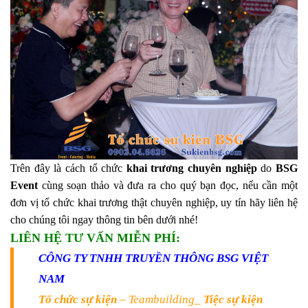
Trên đây là
cách tổ chức
khai trương chuyên nghiệp
do
BSG
Event
cùng soạn thảo và đưa ra cho quý bạn đọc, nếu cần một
đơn vị tổ chức khai trương thật chuyên nghiệp, uy tín hãy liên hệ
cho chúng tôi ngay thông tin bên dưới nhé!
LIÊN HỆ TƯ VẤN MIỄN PHÍ:
CÔNG TY TNHH TRUYỀN THÔNG BSG VIỆT
NAM
Tổ chức sự kiện
– Teambuilding_
Tiệc sự kiện