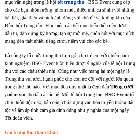
mục văn nghệ trong lễ hội
tết trung thu
,
BSG Event cung cấp
cho các bạn nhóm trống, nhóm múa thiếu nhi, ca sĩ nhí với những
bài hát, giai điệu và hình ảnh đúng với chủ đề và không khí của
Đêm hội Trăng rằm. Đặc biệt, các tiết mục biểu diễn đều được
đầu tư, dàn dựng kỹ lưỡng, tạo sự mới mẻ, cuốn hút với mục đích
mang đến thật nhiều tiếng cười, niềm vui cho các bé.
Là công ty tổ chức trung thu trọn gói cho trẻ em với nhiều năm
kinh nghiệm,
BSG Event luôn hiểu được ý nghĩa của lễ hội Trung
thu với các cháu thiếu nhi. Cũng như việc mang lại một ngày lễ
Trung thu vui tươi, hạnh phúc cho con trẻ đối với người lớn quan
trọng như thế nào. Với mục tiêu duy nhất là đem đến
Tiếng cười
, niềm vui
cho tất cả các bé. Mỗi lễ hội Trung thu
BSG Event
tổ
chức luôn độc đáo, hấp dẫn, chứa đựng văn hóa truyền thống dân
tộc và ấm áp tình cảm gia đình đúng như ý nghĩa của một ngày
Tết đoàn viên.
Gói trung thu tham khảo