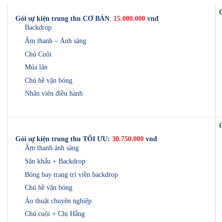
Gói sự kiện trung thu CƠ BẢN
:
15.000.000
vnđ
Backdrop
Âm thanh – Ánh sáng
Chú Cuội
Múa lân
Chú hề vặn bóng
Nhân viên điều hành
Gói sự kiện trung thu TỐI ƯU:
30.750.000
vnđ
Âm thanh ánh sáng
Sân khấu + Backdrop
Bóng bay trang trí viền backdrop
Chú hề vặn bóng
Ảo thuật chuyên nghiệp
Chú cuội + Chị Hằng