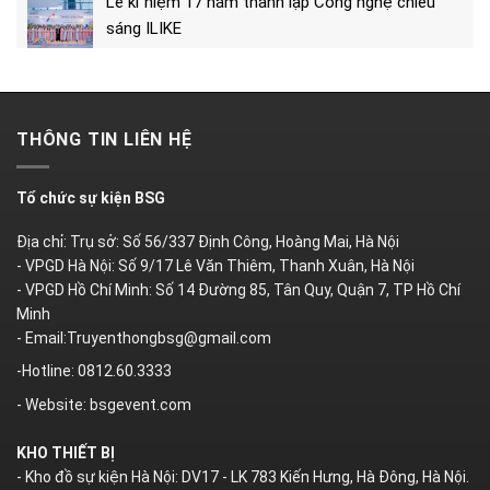
Lễ kỉ niệm 17 năm thành lập Công nghệ chiếu
sáng ILIKE
THÔNG TIN LIÊN HỆ
Tổ chức sự kiện BSG
Địa chỉ: Trụ sở: Số 56/337 Định Công, Hoàng Mai, Hà Nội
- VPGD Hà Nội: Số 9/17 Lê Văn Thiêm, Thanh Xuân, Hà Nội
- VPGD Hồ Chí Minh: Số 14 Đường 85, Tân Quy, Quận 7, TP Hồ Chí
Minh
- Email:Truyenthongbsg@gmail.com
-Hotline: 0812.60.3333
- Website: bsgevent.com
KHO THIẾT BỊ
- Kho đồ sự kiện Hà Nội: DV17 - LK 783 Kiến Hưng, Hà Đông, Hà Nội.