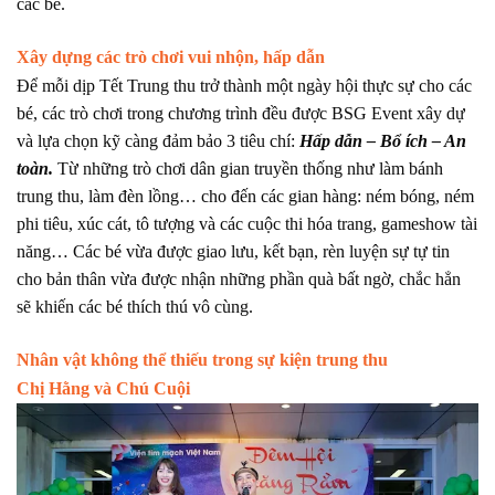
các bé.
Xây dựng các trò chơi vui nhộn, hấp dẫn
Để mỗi dịp Tết Trung thu trở thành một ngày hội thực sự cho các
bé, các trò chơi trong chương trình đều được BSG Event xây dự
và lựa chọn kỹ càng đảm bảo 3 tiêu chí:
Hấp dẫn – Bổ ích – An
toàn.
Từ những trò chơi dân gian truyền thống như làm bánh
trung thu, làm đèn lồng… cho đến các gian hàng: ném bóng, ném
phi tiêu, xúc cát, tô tượng và các cuộc thi hóa trang, gameshow tài
năng… Các bé vừa được giao lưu, kết bạn, rèn luyện sự tự tin
cho bản thân vừa được nhận những phần quà bất ngờ, chắc hẳn
sẽ khiến các bé thích thú vô cùng.
Nhân vật không thể thiếu trong sự kiện trung thu
Chị Hằng và Chú Cuội