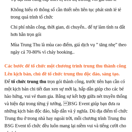
Không hiểu rõ thông số cần thiết nên liên tục phát sinh lẻ tẻ
trong quá trình tổ chức
Chi phí nhân công, thời gian, di chuyển.. để tự làm tính ra đắt
hơn hẳn trọn gói
Mùa Trung Thu là mùa cao điểm, giá dịch vụ ” tăng nhẹ” theo
ngày cả 70-80% vì cháy booking..
Các bước để tổ chức một chương trình trung thu thành công
Lên kịch bản, chủ đề tổ chức trung thu độc đáo, sáng tạo.
Để
tổ chức trung thu
trọn gói thành công, trước tiên bạn cần có
một kịch bản chi tiết đan xen sự mới lạ, hấp dẫn giúp cho các bé
hào hứng, vui vẻ tham gia. Bằng sự kết hợp giữa nét truyền thống
và hiện đại trong từng ý tưởng,
BSG Event giúp bạn đưa ra
những kịch bản độc đáo, hấp dẫn và ý nghĩa. Dù địa điểm tổ chức
Trung thu ở trong nhà hay ngoài trời, mỗi chương trình Trung thu
BSG Event tổ chức đều luôn mang lại niềm vui và tiếng cười cho