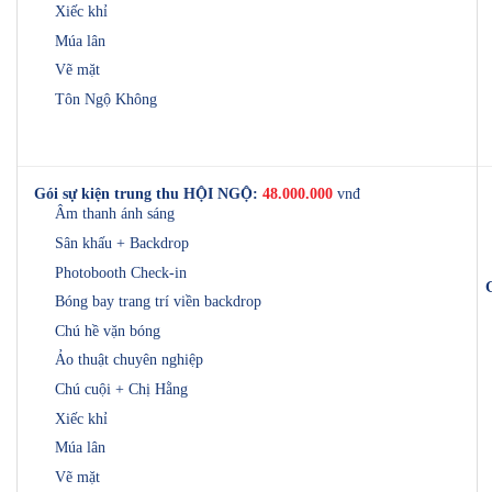
Xiếc khỉ
Múa lân
Vẽ mặt
Tôn Ngộ Không
Gói sự kiện trung thu HỘI NGỘ:
48.000.000
vnđ
Âm thanh ánh sáng
Sân khấu + Backdrop
Photobooth Check-in
Bóng bay trang trí viền backdrop
Chú hề vặn bóng
Ảo thuật chuyên nghiệp
Chú cuội + Chị Hằng
Xiếc khỉ
Múa lân
Vẽ mặt