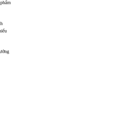
n phẩm
nh
hiếu
hưởng