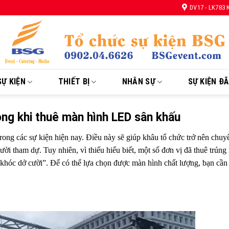
DV17 - LK783
Ự KIỆN
THIẾT BỊ
NHÂN SỰ
SỰ KIỆN Đ
ọng khi thuê màn hình LED sân khấu
ng các sự kiện hiện nay. Điều này sẽ giúp khâu tổ chức trở nên chuy
ời tham dự. Tuy nhiên, vì thiếu hiểu biết, một số đơn vị đã thuê trún
 khóc dở cười”. Để có thể lựa chọn được màn hình chất lượng, bạn cần