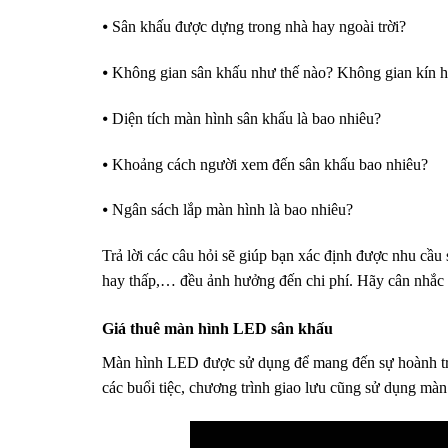
⦁ Sân khấu được dựng trong nhà hay ngoài trời?
⦁ Không gian sân khấu như thế nào? Không gian kín 
⦁ Diện tích màn hình sân khấu là bao nhiêu?
⦁ Khoảng cách người xem đến sân khấu bao nhiêu?
⦁ Ngân sách lắp màn hình là bao nhiêu?
Trả lời các câu hỏi sẽ giúp bạn xác định được nhu cầu
hay thấp,… đều ảnh hưởng đến chi phí. Hãy cân nhắc
Giá thuê màn hình LED sân khấu
Màn hình LED được sử dụng để mang đến sự hoành tráng
các buổi tiệc, chương trình giao lưu cũng sử dụng
màn