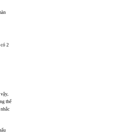
màn
 có 2
 vậy,
ng thể
 nhắc
hấu