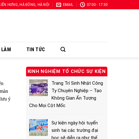
 KIẾN HƯNG, HÀ ĐÔNG, HÀ NỘI
EMAIL
07:00 - 17:30
Ã LÀM
TIN TỨC
KINH NGHIỆM TỔ CHỨC SỰ KIỆN
Trang Trí Sinh Nhật Công
ên
Ty Chuyên Nghiệp – Tạo
g màn
Không Gian Ấn Tượng
 lưu ý
Cho Mọi Cột Mốc
Sự kiện ngày hội tuyển
sinh taị các trường đại
học sẽ diễn ra như thế