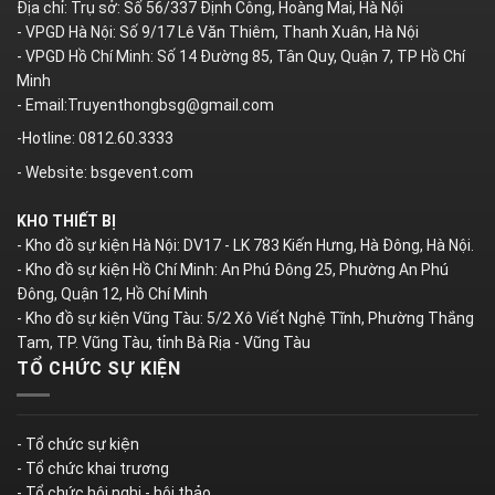
Địa chỉ: Trụ sở: Số 56/337 Định Công, Hoàng Mai, Hà Nội
- VPGD Hà Nội: Số 9/17 Lê Văn Thiêm, Thanh Xuân, Hà Nội
- VPGD Hồ Chí Minh: Số 14 Đường 85, Tân Quy, Quận 7, TP Hồ Chí
Minh
- Email:Truyenthongbsg@gmail.com
-Hotline: 0812.60.3333
- Website: bsgevent.com
KHO THIẾT BỊ
- Kho đồ sự kiện Hà Nội: DV17 - LK 783 Kiến Hưng, Hà Đông, Hà Nội.
- Kho đồ sự kiện Hồ Chí Minh: An Phú Đông 25, Phường An Phú
Đông, Quận 12, Hồ Chí Minh
- Kho đồ sự kiện Vũng Tàu: 5/2 Xô Viết Nghệ Tĩnh, Phường Thắng
Tam, TP. Vũng Tàu, tỉnh Bà Rịa - Vũng Tàu
TỔ CHỨC SỰ KIỆN
- Tổ chức sự kiện
- Tổ chức khai trương
- Tổ chức hội nghị - hội thảo