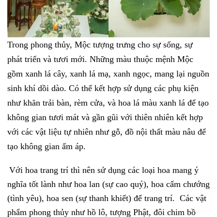
Trong phong thủy, Mộc tượng trưng cho sự sống, sự
phát triển và tươi mới. Những màu thuộc mệnh Mộc
gồm xanh lá cây, xanh lá mạ, xanh ngọc, mang lại nguồn
sinh khí dồi dào. Có thể kết hợp sử dụng các phụ kiện
như khăn trải bàn, rèm cửa, và hoa lá màu xanh lá để tạo
không gian tươi mát và gần gũi với thiên nhiên kết hợp
với các vật liệu tự nhiên như gỗ, đồ nội thất màu nâu để
tạo không gian ấm áp.
Với hoa trang trí thì nên sử dụng các loại hoa mang ý
nghĩa tốt lành như hoa lan (sự cao quý), hoa cẩm chướng
(tình yêu), hoa sen (sự thanh khiết) để trang trí. Các vật
phẩm phong thủy như hồ lô, tượng Phật, đôi chim bồ