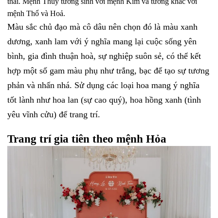
thái. Mệnh Thuỷ tương sinh với mệnh Kim và tương khắc với
mệnh Thổ và Hoả.
Màu sắc chủ đạo mà cô dâu nên chọn đó là màu xanh
dương, xanh lam với ý nghĩa mang lại cuộc sống yên
bình, gia đình thuận hoà, sự nghiệp suôn sẻ, có thể kết
hợp một số gam màu phụ như trắng, bạc để tạo sự tương
phản và nhấn nhá. Sử dụng các loại hoa mang ý nghĩa
tốt lành như hoa lan (sự cao quý), hoa hồng xanh (tình
yêu vĩnh cửu) để trang trí.
Trang trí gia tiên theo mệnh Hỏa