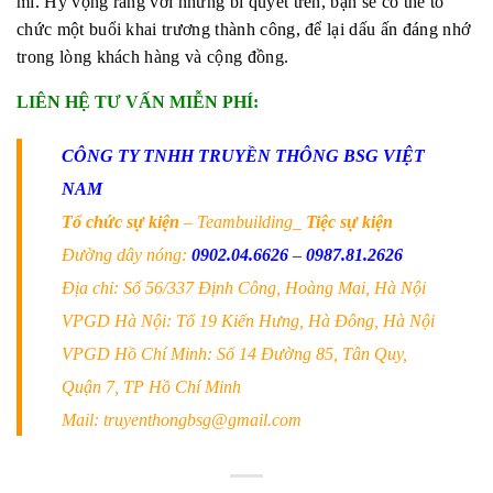
mỉ. Hy vọng rằng với những bí quyết trên, bạn sẽ có thể tổ
chức một buổi khai trương thành công, để lại dấu ấn đáng nhớ
trong lòng khách hàng và cộng đồng.
LIÊN HỆ TƯ VẤN MIỄN PHÍ:
CÔNG TY TNHH TRUYỀN THÔNG BSG VIỆT
NAM
Tổ chức sự kiện
– Teambuilding_
Tiệc sự kiện
Đường dây nóng:
0902.04.6626
–
0987.81.2626
Địa chỉ: Số 56/337 Định Công, Hoàng Mai, Hà Nội
VPGD Hà Nội: Tổ 19 Kiến Hưng, Hà Đông, Hà Nội
VPGD Hồ Chí Minh: Số 14 Đường 85, Tân Quy,
Quận 7, TP Hồ Chí Minh
Mail: truyenthongbsg@gmail.com