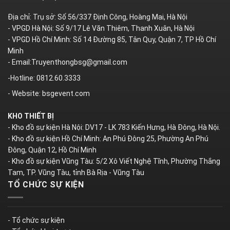
Địa chỉ: Trụ sở: Số 56/337 Định Công, Hoàng Mai, Hà Nội
- VPGD Hà Nội: Số 9/17 Lê Văn Thiêm, Thanh Xuân, Hà Nội
- VPGD Hồ Chí Minh: Số 14 Đường 85, Tân Quy, Quận 7, TP Hồ Chí
Minh
- Email:Truyenthongbsg@gmail.com
-Hotline: 0812.60.3333
- Website: bsgevent.com
KHO THIẾT BỊ
- Kho đồ sự kiện Hà Nội: DV17 - LK 783 Kiến Hưng, Hà Đông, Hà Nội.
- Kho đồ sự kiện Hồ Chí Minh: An Phú Đông 25, Phường An Phú
Đông, Quận 12, Hồ Chí Minh
- Kho đồ sự kiện Vũng Tàu: 5/2 Xô Viết Nghệ Tĩnh, Phường Thắng
Tam, TP. Vũng Tàu, tỉnh Bà Rịa - Vũng Tàu
TỔ CHỨC SỰ KIỆN
- Tổ chức sự kiện