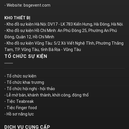
- Website: bsgevent.com
KHO THIẾT BỊ
- Kho đồ sự kiện Hà Nội: DV17 - LK 783 Kiến Hưng, Hà Đông, Hà Nội.
- Kho đồ sự kiện Hồ Chí Minh: An Phú Đông 25, Phường An Phú
Đông, Quận 12, Hồ Chí Minh
- Kho đồ sự kiện Vũng Tàu: 5/2 Xô Viết Nghệ Tĩnh, Phường Thắng
Tam, TP. Vũng Tàu, tỉnh Bà Rịa - Vũng Tàu
TỔ CHỨC SỰ KIỆN
- Tổ chức sự kiện
- Tổ chức khai trương
- Tổ chức hội nghị - hội thảo
- Lễ mở bán, khánh thành, khởi công, động thổ
- Tiệc Teabreak
- Tiệc Finger food
- Hồ sơ năng lực
DỊCH VỤ CUNG CẤP