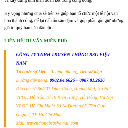
và xây dựng tinh thần đoàn kết trong cộng đồng
.
Hy vọng những chia sẻ trên sẽ giúp bạn tổ chức một lễ hội văn
hóa thành công, để lại dấu ấn sâu đậm và góp phần gìn giữ những
giá trị quý báu của dân tộc.
LIÊN HỆ TƯ VẤN MIỄN PHÍ:
CÔNG TY TNHH TRUYỀN THÔNG BSG VIỆT
NAM
Tổ chức sự kiện
– Teambuilding_
Tiệc sự kiện
Đường dây nóng:
0902.04.6626
–
0987.81.2626
Địa chỉ: Số 56/337 Định Công, Hoàng Mai, Hà Nội
VPGD Hà Nội: Tổ 19 Kiến Hưng, Hà Đông, Hà Nội
VPGD Hồ Chí Minh: Số 14 Đường 85, Tân Quy,
Quận 7, TP Hồ Chí Minh
Mail: truyenthongbsg@gmail.com