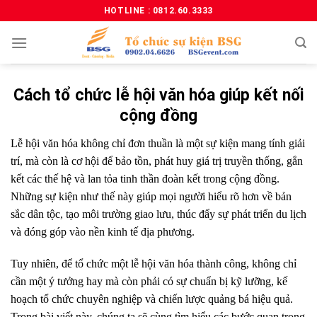
HOTLINE : 0812.60.3333
Cách tổ chức lễ hội văn hóa giúp kết nối
cộng đồng
Lễ hội văn hóa không chỉ đơn thuần là một sự kiện mang tính giải
trí, mà còn là cơ hội để
bảo tồn, phát huy giá trị truyền thống, gắn
kết các thế hệ và lan tỏa tinh thần đoàn kết trong cộng đồng
.
Những sự kiện như thế này giúp mọi người hiểu rõ hơn về bản
sắc dân tộc, tạo môi trường giao lưu, thúc đẩy sự phát triển du lịch
và đóng góp vào nền kinh tế địa phương.
Tuy nhiên, để tổ chức một lễ hội văn hóa thành công, không chỉ
cần một ý tưởng hay mà còn phải có
sự chuẩn bị kỹ lưỡng, kế
hoạch tổ chức chuyên nghiệp và chiến lược quảng bá hiệu quả
.
Trong bài viết này, chúng ta sẽ cùng tìm hiểu các bước quan trọng