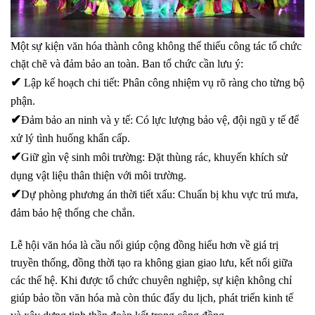
Một sự kiện văn hóa thành công không thể thiếu
công tác tổ chức
chặt chẽ và đảm bảo an toàn
. Ban tổ chức cần lưu ý:
✔
Lập kế hoạch chi tiết
: Phân công nhiệm vụ rõ ràng cho từng bộ
phận.
✔
Đảm bảo an ninh và y tế
: Có lực lượng bảo vệ, đội ngũ y tế để
xử lý tình huống khẩn cấp.
✔
Giữ gìn vệ sinh môi trường
: Đặt thùng rác, khuyến khích sử
dụng vật liệu thân thiện với môi trường.
✔
Dự phòng phương án thời tiết xấu
: Chuẩn bị khu vực trú mưa,
đảm bảo hệ thống che chắn.
Lễ hội văn hóa là cầu nối giúp cộng đồng hiểu hơn về giá trị
truyền thống, đồng thời tạo ra không gian giao lưu, kết nối giữa
các thế hệ. Khi được tổ chức chuyên nghiệp, sự kiện không chỉ
giúp bảo tồn văn hóa mà còn
thúc đẩy du lịch, phát triển kinh tế