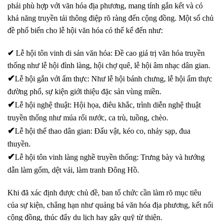
phải phù hợp với văn hóa địa phương, mang tính gắn kết và có
khả năng truyền tải thông điệp rõ ràng đến cộng đồng. Một số chủ
đề phổ biến cho lễ hội văn hóa có thể kể đến như:
✔
Lễ hội tôn vinh di sản văn hóa
: Đề cao giá trị văn hóa truyền
thống như lễ hội đình làng, hội chợ quê, lễ hội âm nhạc dân gian.
✔
Lễ hội gắn với ẩm thực
: Như lễ hội bánh chưng, lễ hội ẩm thực
đường phố, sự kiện giới thiệu đặc sản vùng miền.
✔
Lễ hội nghệ thuật
: Hội họa, điêu khắc, trình diễn nghệ thuật
truyền thống như múa rối nước, ca trù, tuồng, chèo.
✔
Lễ hội thể thao dân gian
: Đấu vật, kéo co, nhảy sạp, đua
thuyền.
✔
Lễ hội tôn vinh làng nghề truyền thống
: Trưng bày và hướng
dẫn làm gốm, dệt vải, làm tranh Đông Hồ.
Khi đã xác định được chủ đề, ban tổ chức cần làm rõ mục tiêu
của sự kiện, chẳng hạn như
quảng bá văn hóa địa phương, kết nối
cộng đồng, thúc đẩy du lịch hay gây quỹ từ thiện
.