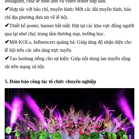
Instagram, chia sẻ hình ảnh và video teaser hấp dẫn.
✔
Hợp tác với báo chí, truyền hình
: Mời các đài truyền hình, báo
chí địa phương đưa tin về lễ hội.
✔
Thiết kế poster, banner bắt mắt
: Đặt tại các khu vực đông người
qua lại như chợ, trung tâm thương mại, trường học.
✔
Mời KOLs, Influencers quảng bá
: Giúp tăng độ nhận diện cho
lễ hội trên các nền tảng trực tuyến.
✔
Tạo hashtag riêng cho sự kiện
: Giúp nội dung lan truyền rộng
rãi trên mạng xã hội.
5. Đảm bảo công tác tổ chức chuyên nghiệp