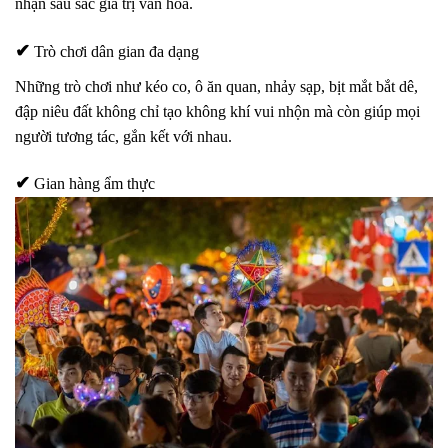
nhận sâu sắc giá trị văn hóa.
✔
Trò chơi dân gian đa dạng
Những trò chơi như
kéo co, ô ăn quan, nhảy sạp, bịt mắt bắt dê,
đập niêu đất
không chỉ tạo không khí vui nhộn mà còn giúp mọi
người tương tác, gắn kết với nhau.
✔
Gian hàng ẩm thực