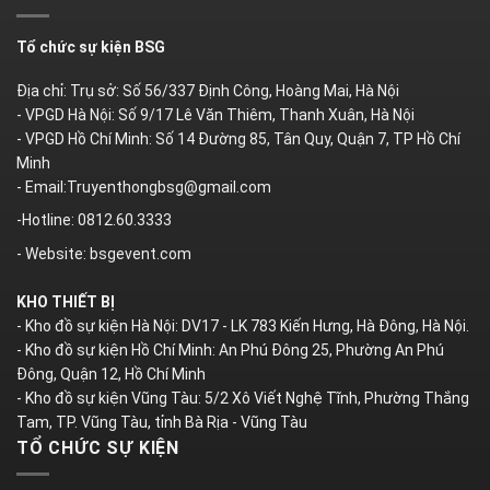
Tổ chức sự kiện BSG
Địa chỉ: Trụ sở: Số 56/337 Định Công, Hoàng Mai, Hà Nội
- VPGD Hà Nội: Số 9/17 Lê Văn Thiêm, Thanh Xuân, Hà Nội
- VPGD Hồ Chí Minh: Số 14 Đường 85, Tân Quy, Quận 7, TP Hồ Chí
Minh
- Email:Truyenthongbsg@gmail.com
-Hotline: 0812.60.3333
- Website: bsgevent.com
KHO THIẾT BỊ
- Kho đồ sự kiện Hà Nội: DV17 - LK 783 Kiến Hưng, Hà Đông, Hà Nội.
- Kho đồ sự kiện Hồ Chí Minh: An Phú Đông 25, Phường An Phú
Đông, Quận 12, Hồ Chí Minh
- Kho đồ sự kiện Vũng Tàu: 5/2 Xô Viết Nghệ Tĩnh, Phường Thắng
Tam, TP. Vũng Tàu, tỉnh Bà Rịa - Vũng Tàu
TỔ CHỨC SỰ KIỆN