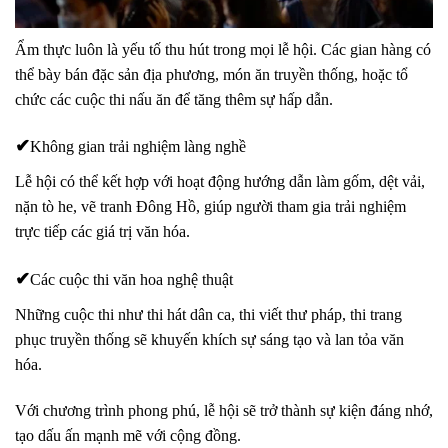
Ẩm thực luôn là yếu tố thu hút trong mọi lễ hội. Các gian hàng có
thể bày bán
đặc sản địa phương, món ăn truyền thống
, hoặc tổ
chức
các cuộc thi nấu ăn
để tăng thêm sự hấp dẫn.
✔
Không gian trải nghiệm làng nghề
Lễ hội có thể kết hợp với hoạt động
hướng dẫn làm gốm, dệt vải,
nặn tò he, vẽ tranh Đông Hồ
, giúp người tham gia trải nghiệm
trực tiếp các giá trị văn hóa.
✔
Các cuộc thi văn hoa nghệ thuật
Những cuộc thi như
thi hát dân ca, thi viết thư pháp, thi trang
phục truyền thống
sẽ khuyến khích sự sáng tạo và lan tỏa văn
hóa.
Với chương trình phong phú, lễ hội sẽ trở thành
sự kiện đáng nhớ,
tạo dấu ấn mạnh mẽ với cộng đồng
.