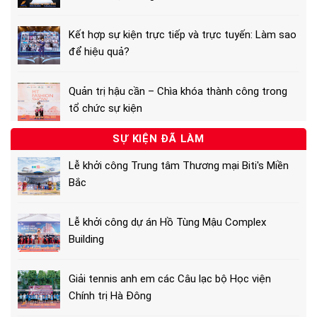
Kết hợp sự kiện trực tiếp và trực tuyến: Làm sao
để hiệu quả?
Quản trị hậu cần – Chìa khóa thành công trong
tổ chức sự kiện
SỰ KIỆN ĐÃ LÀM
Lễ khởi công Trung tâm Thương mại Biti's Miền
Bắc
Lễ khởi công dự án Hồ Tùng Mậu Complex
Building
Giải tennis anh em các Câu lạc bộ Học viện
Chính trị Hà Đông