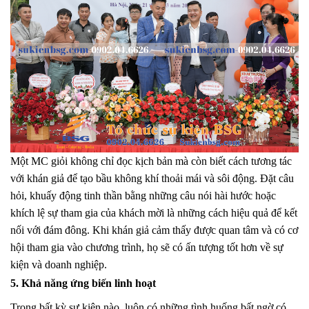
Một MC giỏi không chỉ đọc kịch bản mà còn biết cách tương tác
với khán giả để tạo bầu không khí thoải mái và sôi động. Đặt câu
hỏi, khuấy động tinh thần bằng những câu nói hài hước hoặc
khích lệ sự tham gia của khách mời là những cách hiệu quả để kết
nối với đám đông. Khi khán giả cảm thấy được quan tâm và có cơ
hội tham gia vào chương trình, họ sẽ có ấn tượng tốt hơn về sự
kiện và doanh nghiệp.
5. Khả năng ứng biến linh hoạt
Trong bất kỳ sự kiện nào, luôn có những tình huống bất ngờ có