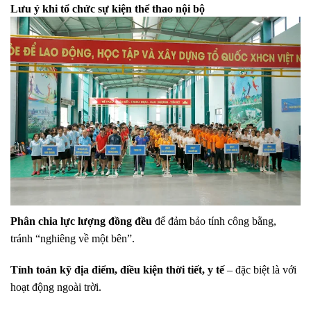
Lưu ý khi tổ chức sự kiện thể thao nội bộ
Phân chia lực lượng đồng đều
để đảm bảo tính công bằng,
tránh “nghiêng về một bên”.
Tính toán kỹ địa điểm, điều kiện thời tiết, y tế
– đặc biệt là với
hoạt động ngoài trời.