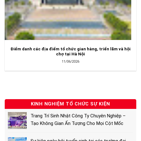
Điểm danh các địa điểm tổ chức gian hàng, triển lãm và hội
chợ tại Hà Nội
11/06/2026
KINH NGHIỆM TỔ CHỨC SỰ KIỆN
Trang Trí Sinh Nhật Công Ty Chuyên Nghiệp –
Tạo Không Gian Ấn Tượng Cho Mọi Cột Mốc