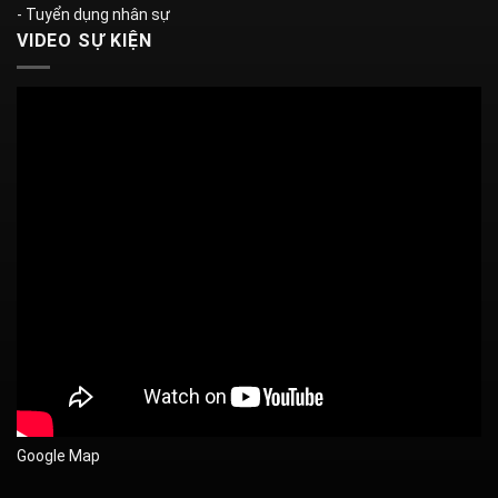
- Tuyển dụng nhân sự
VIDEO SỰ KIỆN
Google Map