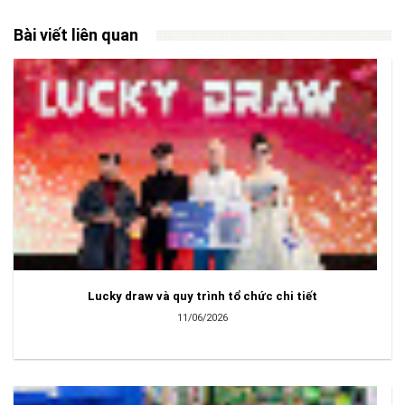
Bài viết liên quan
Lucky draw và quy trình tổ chức chi tiết
11/06/2026