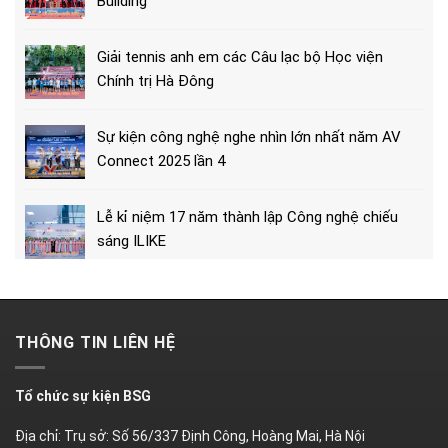
Building
Giải tennis anh em các Câu lạc bộ Học viện
Chính trị Hà Đông
Sự kiện công nghệ nghe nhìn lớn nhất năm AV
Connect 2025 lần 4
Lễ kỉ niệm 17 năm thành lập Công nghệ chiếu
sáng ILIKE
THÔNG TIN LIÊN HỆ
Tổ chức sự kiện BSG
Địa chỉ: Trụ sở: Số 56/337 Định Công, Hoàng Mai, Hà Nội