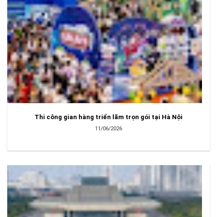
Thi công gian hàng triển lãm trọn gói tại Hà Nội
11/06/2026